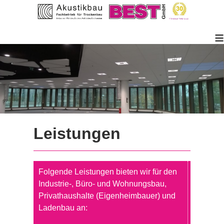
≡
Leistungen
Folgende Leistungen bieten wir für den
Industrie-, Büro- und Wohnungsbau,
Privathaushalte (Eigenheimbauer) und
Ladenbau an: